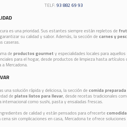
TELF:
93 882 69 93
LIDAD
escura es una prioridad. Sus estantes siempre están repletos de
fru
arantizar su calidad y sabor. Además, la sección de
carnes y pes
as caseras.
gama de
productos gourmet
y especialidades locales para aquello
enciales para el hogar, desde productos de limpieza hasta artículos
za a Mercadona.
EVAR
as una solución rápida y deliciosa, la sección de
comida preparada
iedad de
platos listos para llevar
, desde recetas tradicionales como
 internacional como sushi, pasta y ensaladas frescas.
ngredientes de calidad y están pensados para ofrecerte
comodidad
a cena sin complicaciones en casa, Mercadona te ofrece soluciones p