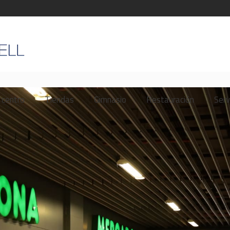
 centro
Tiendas
Gimnasio
Restauración
Serv