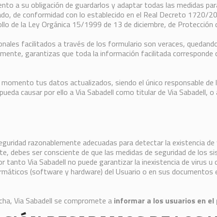
to a su obligación de guardarlos y adaptar todas las medidas para e
do, de conformidad con lo establecido en el Real Decreto 1720/20
llo de la Ley Orgánica 15/1999 de 13 de diciembre, de Protección 
nales facilitados a través de los formulario son veraces, quedando
mente, garantizas que toda la información facilitada corresponde c
mento tus datos actualizados, siendo el único responsable de la
 pueda causar por ello a Via Sabadell como titular de Via Sabadell, o
eguridad razonablemente adecuadas para detectar la existencia de 
te, debes ser consciente de que las medidas de seguridad de los s
r tanto Via Sabadell no puede garantizar la inexistencia de virus 
ormáticos (software y hardware) del Usuario o en sus documentos e
echa, Via Sabadell se compromete a
informar a los usuarios en e