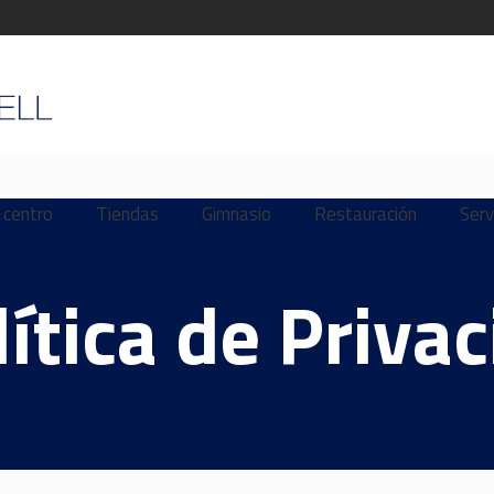
 centro
Tiendas
Gimnasio
Restauración
Serv
lítica de Priva