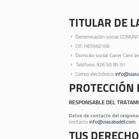
TITULAR DE L
Denominación social: COMUN
CIF: H65960106
Domicilio social: Carrer Camí d
Teléfono: 926 50 85 91
Correo electrónico:
info@viasa
PROTECCIÓN 
RESPONSABLE DEL TRATAM
Datos de contacto del respons
contacto
info@viasabadell.com.
TUS DERECHO