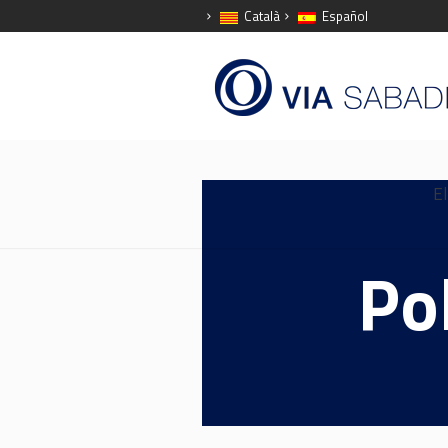
Català
Español
El
Po