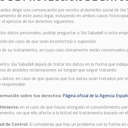
edes dirigir una comunicación por escrito al domicilio social de Via 
ezamiento de este aviso legal, incluyendo en ambos casos fotocop
ar el ejercicio de los derechos siguientes:
a los datos personales: podrás preguntar a Via Sabadell si esta em
ación (en caso de que sean incorrectos) o supresión.
ón de su tratamiento, en cuyo caso únicamente serán conservados por
nto: Via Sabadell dejará de tratar los datos en la forma que indiq
fensa de posibles reclamaciones se tengan que seguir tratando.
s datos: en caso de que quieras que tus datos sean tratados por otra
o responsable.
formación sobre tus derechos:
Página oficial de la Agencia Espa
ntimiento:
en el caso de que hayas otorgado el consentimiento para 
omento, sin que ello afecte a la licitud del tratamiento basado en e
d de Control:
Si consideras que hay un problema con la forma en 