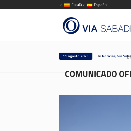
Català
Español
El
11 agosto 2025
In
Noticias
,
Via Saba
COMUNICADO OFICI