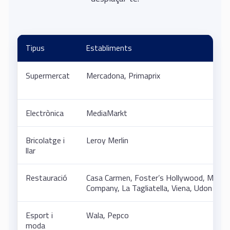
Tipus
Establiments
Supermercat
Mercadona, Primaprix
Electrònica
MediaMarkt
Bricolatge i
Leroy Merlin
llar
Restauració
Casa Carmen, Foster’s Hollywood, McDon
Company, La Tagliatella, Viena, Udon
Esport i
Wala, Pepco
moda