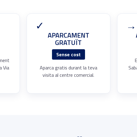
✓
→
APARCAMENT
GRATUÏT
Sense cost
ament
E
 a Via
Aparca gratis durant la teva
Saba
visita al centre comercial.