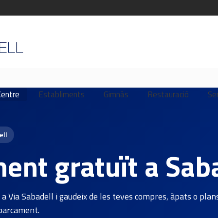
Centre
Establiments
Gimnàs
Restauració
Se
ell
ent gratuït a Sab
Via Sabadell i gaudeix de les teves compres, àpats o plans
aparcament.