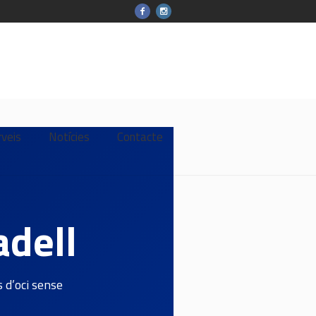
rveis
Notícies
Contacte
adell
 d’oci sense