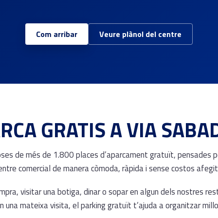
Com arribar
Veure plànol del centre
RCA GRATIS A VIA SABA
oses de més de 1.800 places d’aparcament gratuït, pensades pe
entre comercial de manera còmoda, ràpida i sense costos afegit
ompra, visitar una botiga, dinar o sopar en algun dels nostres res
n una mateixa visita, el parking gratuït t’ajuda a organitzar millor