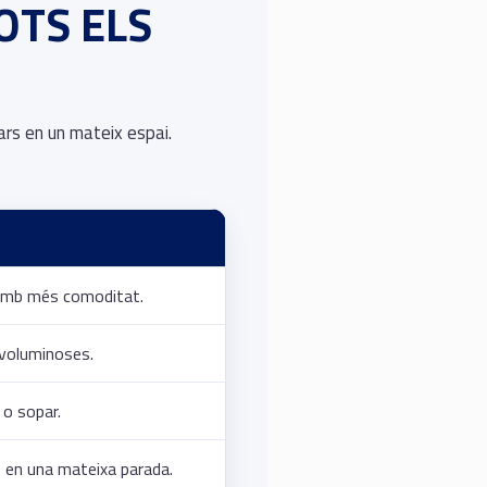
OTS ELS
ars en un mateix espai.
amb més comoditat.
 voluminoses.
 o sopar.
s en una mateixa parada.