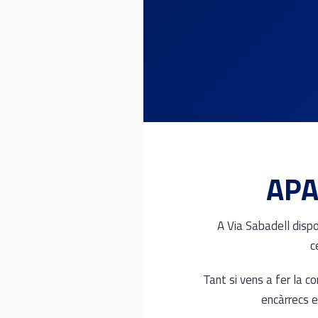
APA
A Via Sabadell disp
c
Tant si vens a fer la c
encàrrecs e