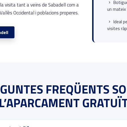
Botigue
a la visita tant a veïns de Sabadell com a
un mateix 
Vallès Occidental i poblacions properes.
Ideal p
visites ràp
dell
GUNTES FREQÜENTS S
L’APARCAMENT GRATUÏ