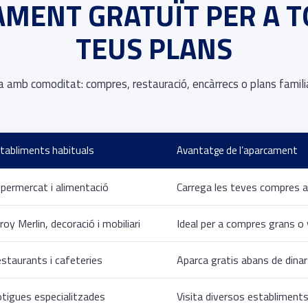
MENT GRATUÏT PER A T
TEUS PLANS
ta amb comoditat: compres, restauració, encàrrecs o plans famili
tabliments habituals
Avantatge de l’aparcament
permercat i alimentació
Carrega les teves compres 
roy Merlin, decoració i mobiliari
Ideal per a compres grans o
staurants i cafeteries
Aparca gratis abans de dinar
tigues especialitzades
Visita diversos establiment