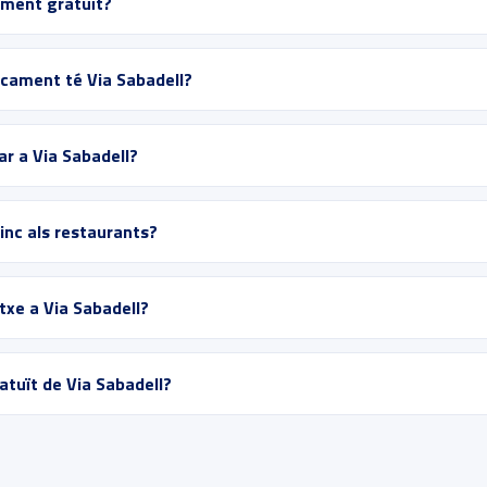
ament gratuït?
cament té Via Sabadell?
ar a Via Sabadell?
vinc als restaurants?
txe a Via Sabadell?
atuït de Via Sabadell?