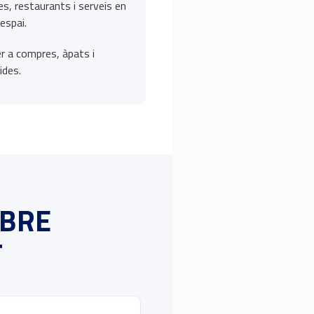
s, restaurants i serveis en
espai.
er a compres, àpats i
ides.
OBRE
T