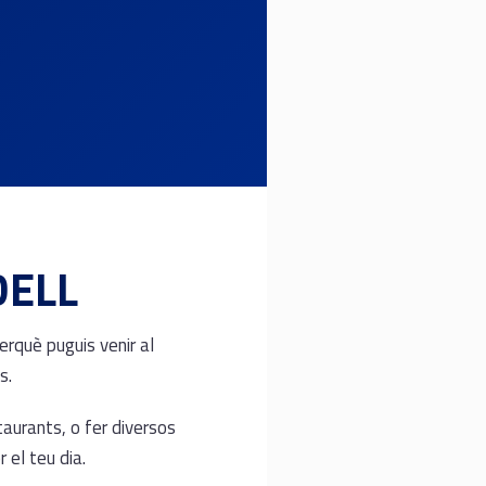
DELL
rquè puguis venir al
s.
taurants, o fer diversos
 el teu dia.