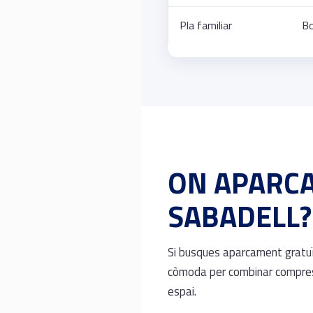
Pla familiar
Bo
ON APARCA
SABADELL?
Si busques aparcament gratuï
còmoda per combinar compres,
espai.