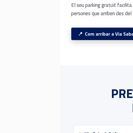
El seu parking gratuït facilit
persones que arriben des del 
Com arribar a Via Saba
PRE