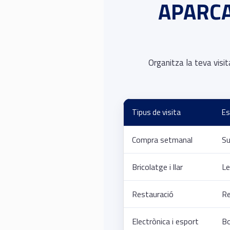
APARCA
Organitza la teva visi
Tipus de visita
Es
Compra setmanal
Su
Bricolatge i llar
Le
Restauració
Re
Electrònica i esport
Bo