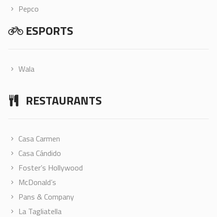
Pepco
ESPORTS
Wala
RESTAURANTS
Casa Carmen
Casa Cándido
Foster’s Hollywood
McDonald’s
Pans & Company
La Tagliatella