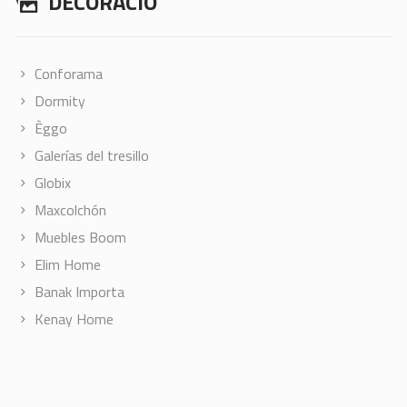
DECORACIÓ
Conforama
Dormity
Èggo
Galerías del tresillo
Globix
Maxcolchón
Muebles Boom
Elim Home
Banak Importa
Kenay Home