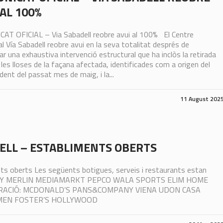
 AL 100%
AT OFICIAL – Via Sabadell reobre avui al 100% El Centre
l Vía Sabadell reobre avui en la seva totalitat després de
r una exhaustiva intervenció estructural que ha inclòs la retirada
 les lloses de la façana afectada, identificades com a origen del
ident del passat mes de maig, i la...
11 August 202
ELL – ESTABLIMENTS OBERTS
ts oberts Les següents botigues, serveis i restaurants estan
LEROY MERLIN MEDIAMARKT PEPCO WALA SPORTS ELIM HOME
RACIÓ: MCDONALD’S PANS&COMPANY VIENA UDON CASA
RMEN FOSTER’S HOLLYWOOD