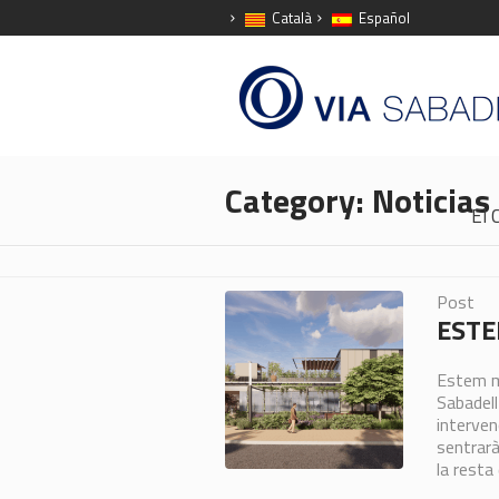
Català
Español
Category:
Noticias
El 
Post
ESTE
Estem mi
Sabadell
interven
sentrarà
la resta 