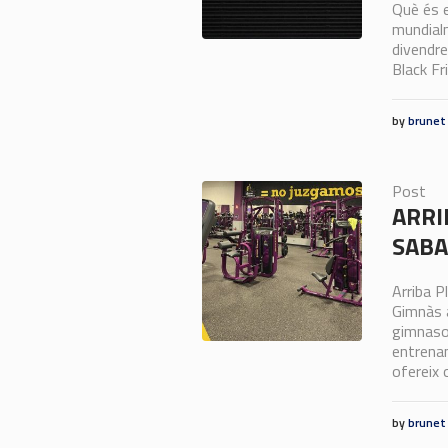
Què és e
mundialm
divendre
Black Fr
by
brunet
Post
ARRI
SABA
Arriba P
Gimnàs a
gimnaso
entrenam
ofereix 
by
brunet