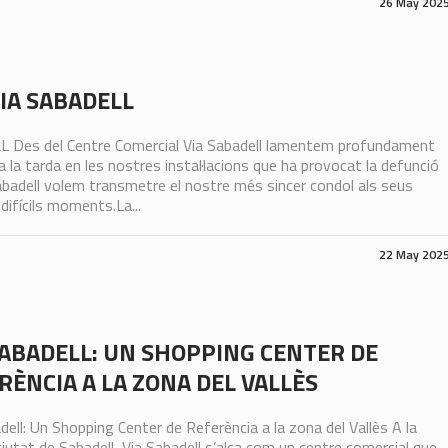
26 May 202
VIA SABADELL
Des del Centre Comercial Via Sabadell lamentem profundament
 la tarda en les nostres instal·lacions que ha provocat la defunció
abadell volem transmetre el nostre més sincer condol als seus
difícils moments.La...
22 May 202
SABADELL: UN SHOPPING CENTER DE
RÈNCIA A LA ZONA DEL VALLÈS
dell: Un Shopping Center de Referència a la zona del Vallès A la
ciutat de Sabadell, Via Sabadell s’alça com un centre comercial que