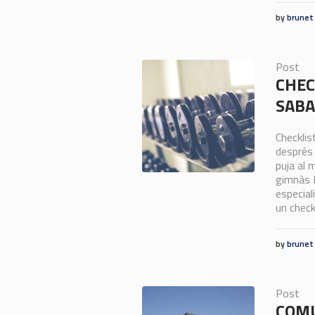
by
brunet
Post
CHEC
SABA
Checklis
després 
puja al 
gimnàs P
especial
un checkl
by
brunet
Post
COMU