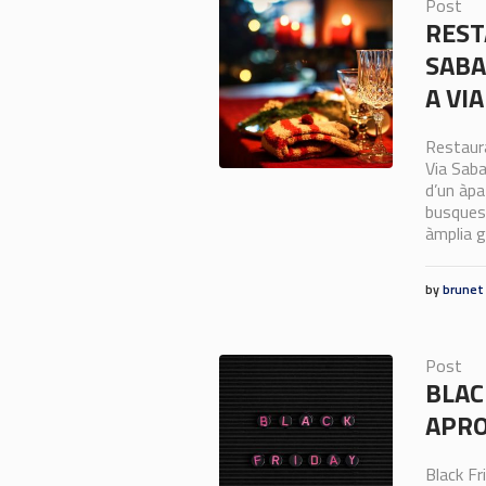
Post
REST
SABA
A VI
Restaura
Via Saba
d’un àpa
busques 
àmplia 
by
brunet
Post
BLAC
APRO
Black Fr