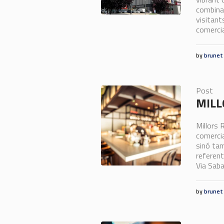
combina 
visitant
comercia
by
brunet
Post
MILL
Millors 
comercia
sinó tam
referent
Via Sabad
by
brunet