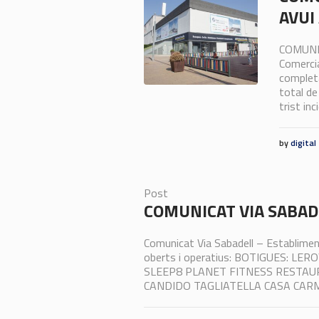
AVUI
COMUNIC
Comercia
completa
total de
trist inc
by
digital
Post
COMUNICAT VIA SABAD
Comunicat Via Sabadell – Establimen
oberts i operatius: BOTIGUES: 
SLEEP8 PLANET FITNESS RESTAU
CANDIDO TAGLIATELLA CASA CA