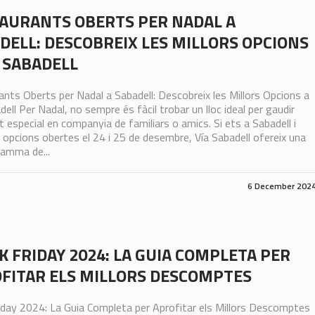
AURANTS OBERTS PER NADAL A
DELL: DESCOBREIX LES MILLORS OPCIONS
A SABADELL
nts Oberts per Nadal a Sabadell: Descobreix les Millors Opcions a
dell Per Nadal, no sempre és fàcil trobar un lloc ideal per gaudir
t especial en companyia de familiars o amics. Si ets a Sabadell i
opcions obertes el 24 i 25 de desembre, Vía Sabadell ofereix una
gamma de...
6 December 202
K FRIDAY 2024: LA GUIA COMPLETA PER
FITAR ELS MILLORS DESCOMPTES
iday 2024: La Guia Completa per Aprofitar els Millors Descomptes