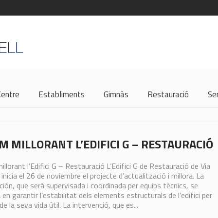
Centre
Establiments
Gimnàs
Restauració
Se
M MILLORANT L’EDIFICI G – RESTAURACIÓ
llorant l’Edifici G – Restauració L’Edifici G de Restauració de Via
 inicia el 26 de noviembre el projecte d’actualització i millora. La
ción, que será supervisada i coordinada per equips tècnics, se
 en garantir l’estabilitat dels elements estructurals de l’edifici per
de la seva vida útil. La intervenció, que es...