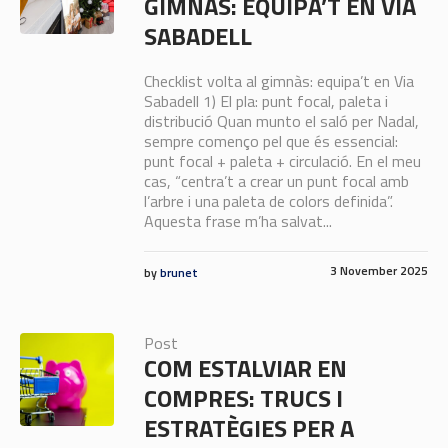
GIMNÀS: EQUIPA’T EN VIA
SABADELL
Checklist volta al gimnàs: equipa’t en Via
Sabadell 1) El pla: punt focal, paleta i
distribució Quan munto el saló per Nadal,
sempre començo pel que és essencial:
punt focal + paleta + circulació. En el meu
cas, “centra’t a crear un punt focal amb
l’arbre i una paleta de colors definida”.
Aquesta frase m’ha salvat...
3 November 2025
by
brunet
Post
COM ESTALVIAR EN
COMPRES: TRUCS I
ESTRATÈGIES PER A