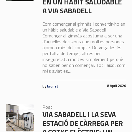
EN UN HÀBIT SALUDABLE
A VIA SABADELL
Com començar al gimnàs i convertir-ho en
un hàbit saludable a Via Sabadell
Començar al gimnàs acostuma a ser una
d’aquelles decisions que moltes persones
ajornen més del compte. De vegades és
per falta de temps, altres per
inseguretat, i moltes simplement perquè
no saben per on començar. Tot i això, com
més aviat es...
8 April 2026
by
brunet
Post
VIA SABADELL I LA SEVA
ESTACIÓ DE CÀRREGA PER
A COTXE ELÈCTRIC: UN