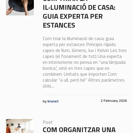
IL·LUMINACIÓ DE CASA:
GUIA EXPERTA PER
ESTANCES
Com triar la il·luminació de casa: guia
experta per estances Principis ràpids:
capes de llum, lúmens, lux i Kelvin Les tres
capes (el fonament de tot) Una experta
en interiorisme no pensa en “una làmpada
bonica”, sinó en tres capes que es
combinen: Unitats que importen Com
calcular “a ull, però bé” Altres paràmetres
útils...
2 February 2026
by
brunet
Post
COM ORGANITZAR UNA