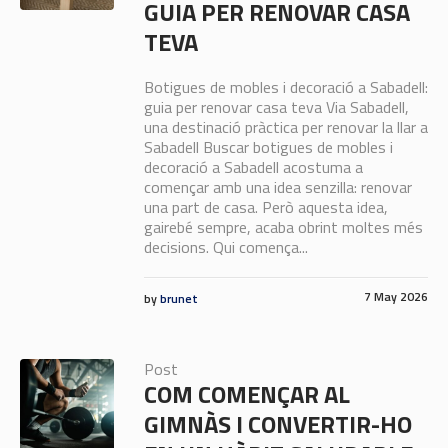
GUIA PER RENOVAR CASA
TEVA
Botigues de mobles i decoració a Sabadell:
guia per renovar casa teva Via Sabadell,
una destinació pràctica per renovar la llar a
Sabadell Buscar botigues de mobles i
decoració a Sabadell acostuma a
començar amb una idea senzilla: renovar
una part de casa. Però aquesta idea,
gairebé sempre, acaba obrint moltes més
decisions. Qui comença...
7 May 2026
by
brunet
Post
COM COMENÇAR AL
GIMNÀS I CONVERTIR-HO